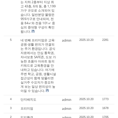
는 지하 2층부터 지상 최
고 43층, 6개 동, 총 1,199
가구 규모로 소개되어 있
습니다. 일반분양 물량은
959가구로 안내되며, 전
용 84㎡와 전용 101㎡ 중
심의 중대형 구성이 확인
됩니다.
네 번째 프리미엄은 교육·
5
admin
2025.10.20
2281
공원·생활 편의가 연결되
는 주거 환경입니다. 공식
자료에서는 안심 통학권,
자녀보호 SAFE존, 도보 가
능한 초품아 아파트 등의
키워드로 교육환경을 안
내하고 있습니다. 여기에
주변 학교, 공원, 생활시설
접근성이 함께 맞물리면
실거주 수요자가 중요하
게 보는 일상 편의성이 높
아질 수 있습니다.
단지배치도
4
admin
2025.10.20
1773
프리미엄
3
admin
2025.10.20
1678
입지환경
2
admin
2025.10.20
1705