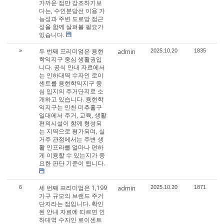
가까운 점만 강조하기보
다는, 수인분당선 이용 가
능성과 주변 도로망 접근
성을 함께 살펴볼 필요가
있습니다.
두 번째 프리미엄은 용현
»
admin
2025.10.20
1835
학익지구 중심 생활권입
니다. 공식 안내 자료에서
는 인하대역 수자인 로이
센트를 용현학익지구 중
심 입지의 주거단지로 소
개하고 있습니다. 용현학
익지구는 인천 미추홀구
일대에서 주거, 교육, 생활
편의시설이 함께 형성되
는 지역으로 평가되며, 실
거주 관점에서는 주변 생
활 인프라를 얼마나 편하
게 이용할 수 있는지가 중
요한 판단 기준이 됩니다.
세 번째 프리미엄은 1,199
6
admin
2025.10.20
1871
가구 규모의 브랜드 주거
단지라는 점입니다. 확인
된 안내 자료에 따르면 인
하대역 수자인 로이센트