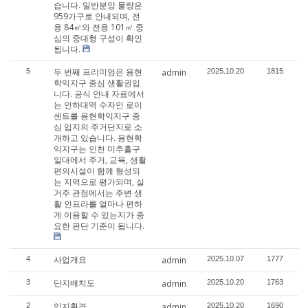
습니다. 일반분양 물량은
959가구로 안내되며, 전
용 84㎡와 전용 101㎡ 중
심의 중대형 구성이 확인
됩니다.
두 번째 프리미엄은 용현
5
admin
2025.10.20
1815
학익지구 중심 생활권입
니다. 공식 안내 자료에서
는 인하대역 수자인 로이
센트를 용현학익지구 중
심 입지의 주거단지로 소
개하고 있습니다. 용현학
익지구는 인천 미추홀구
일대에서 주거, 교육, 생활
편의시설이 함께 형성되
는 지역으로 평가되며, 실
거주 관점에서는 주변 생
활 인프라를 얼마나 편하
게 이용할 수 있는지가 중
요한 판단 기준이 됩니다.
사업개요
4
admin
2025.10.07
1777
단지배치도
3
admin
2025.10.20
1763
입지환경
2
admin
2025.10.20
1690