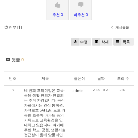
추천 0
비추천 0
첨부 [
1
]
이 게시물을
수정
삭제
목록
댓글
0
번호
제목
글쓴이
날짜
조회 수
네 번째 프리미엄은 교육·
8
admin
2025.10.20
2261
공원·생활 편의가 연결되
는 주거 환경입니다. 공식
자료에서는 안심 통학권,
자녀보호 SAFE존, 도보 가
능한 초품아 아파트 등의
키워드로 교육환경을 안
내하고 있습니다. 여기에
주변 학교, 공원, 생활시설
접근성이 함께 맞물리면