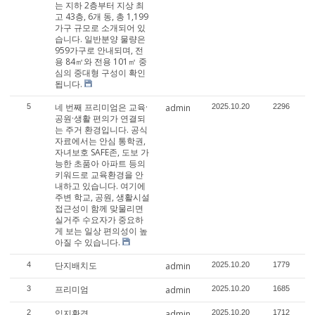
는 지하 2층부터 지상 최
고 43층, 6개 동, 총 1,199
가구 규모로 소개되어 있
습니다. 일반분양 물량은
959가구로 안내되며, 전
용 84㎡와 전용 101㎡ 중
심의 중대형 구성이 확인
됩니다.
네 번째 프리미엄은 교육·
5
admin
2025.10.20
2296
공원·생활 편의가 연결되
는 주거 환경입니다. 공식
자료에서는 안심 통학권,
자녀보호 SAFE존, 도보 가
능한 초품아 아파트 등의
키워드로 교육환경을 안
내하고 있습니다. 여기에
주변 학교, 공원, 생활시설
접근성이 함께 맞물리면
실거주 수요자가 중요하
게 보는 일상 편의성이 높
아질 수 있습니다.
단지배치도
4
admin
2025.10.20
1779
프리미엄
3
admin
2025.10.20
1685
입지환경
2
admin
2025.10.20
1712